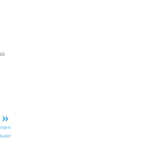
atlı
Değeri
Nedir?