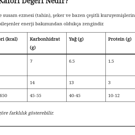
Kalori Değeri Nedir?
e susam ezmesi (tahin), şeker ve bazen çeşitli kuruyemişleri
 bileşenler enerji bakımından oldukça zengindir.
ri (kcal)
Karbonhidrat
Yağ (g)
Protein (g)
(g)
7
6.5
1.5
14
13
3
650
45-55
40-45
10-12
re farklılık gösterebilir.