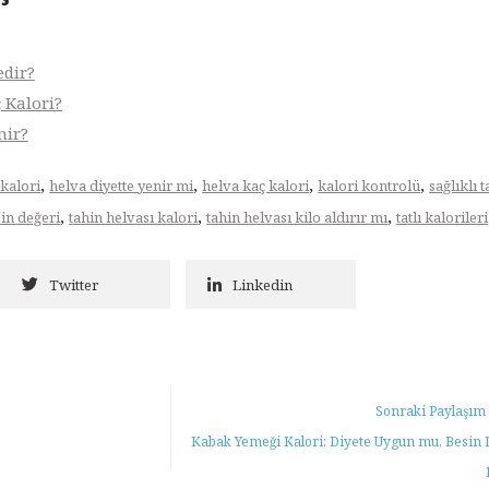
edir?
 Kalori?
nir?
,
,
,
,
 kalori
helva diyette yenir mi
helva kaç kalori
kalori kontrolü
sağlıklı t
,
,
,
sin değeri
tahin helvası kalori
tahin helvası kilo aldırır mı
tatlı kalorileri
Twitter
Linkedin
Sonraki Paylaşım
Kabak Yemeği Kalori: Diyete Uygun mu, Besin 