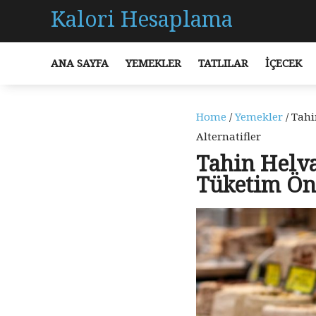
Kalori Hesaplama
ANA SAYFA
YEMEKLER
TATLILAR
İÇECEK
Home
/
Yemekler
/ Tahi
Alternatifler
Tahin Helva
Tüketim Öne