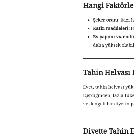
Hangi Faktörle
Şeker oranı:
Bazı h
Katkı maddeleri:
Fı
Ev yapımı vs. endüs
daha yüksek olabili
Tahin Helvası 
Evet, tahin helvası yük
içerdiğinden, fazla tük
ve dengeli bir diyetin p
Diyette Tahin 