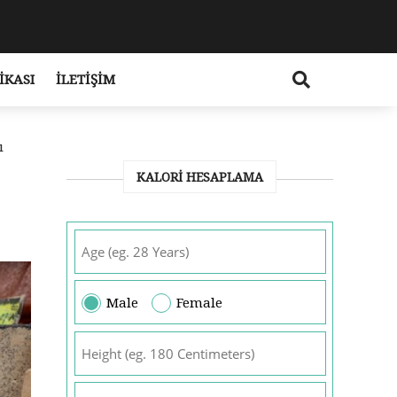
IKASI
İLETIŞIM
ı
KALORI HESAPLAMA
Male
Female