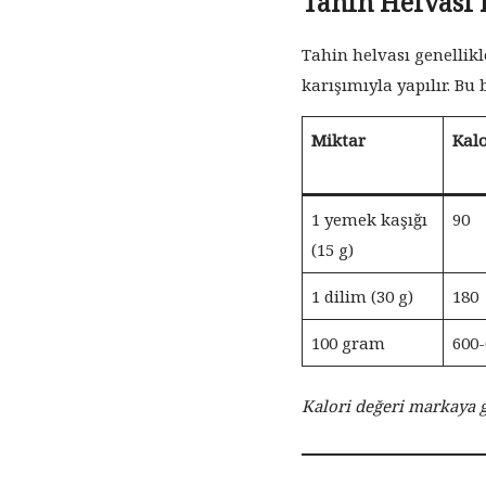
Tahin Helvası 
Tahin helvası genellikl
karışımıyla yapılır. Bu
Miktar
Kalo
1 yemek kaşığı
90
(15 g)
1 dilim (30 g)
180
100 gram
600-
Kalori değeri markaya gö