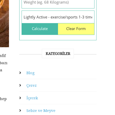
KATEGORILER
fif
bazı
da
Blog
Çerez
İçecek
 hep
Sebze ve Meyve