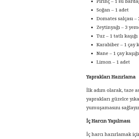
Pirinç – 1 su barda
Soğan – 1 adet
Domates salçası – 
Zeytinyağı – 3 yem
Tuz – 1 tatlı kaşığı
Karabiber – 1 çay k
Nane – 1 çay kaşığı
Limon – 1 adet
Yaprakları Hazırlama
İlk adım olarak, taze 
yaprakları güzelce yıka
yumuşamasını sağlayın.
İç Harcın Yapılması
İç harcı hazırlamak içi