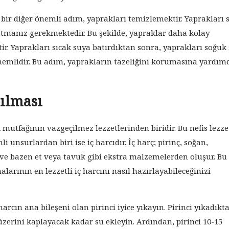
bir diğer önemli adım, yaprakları temizlemektir. Yaprakları 
tmanız gerekmektedir. Bu şekilde, yapraklar daha kolay
ktir. Yaprakları sıcak suya batırdıktan sonra, yaprakları soğuk
mlidir. Bu adım, yaprakların tazeliğini korumasına yardımc
pılması
mutfağının vazgeçilmez lezzetlerinden biridir. Bu nefis lezze
 unsurlardan biri ise iç harcıdır. İç harç; pirinç, soğan,
e bazen et veya tavuk gibi ekstra malzemelerden oluşur. Bu
arının en lezzetli iç harcını nasıl hazırlayabileceğinizi
harcın ana bileşeni olan pirinci iyice yıkayın. Pirinci yıkadıkt
üzerini kaplayacak kadar su ekleyin. Ardından, pirinci 10-15