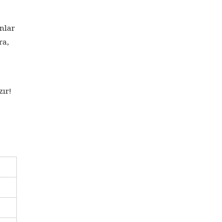
anlar
ra,
zır!