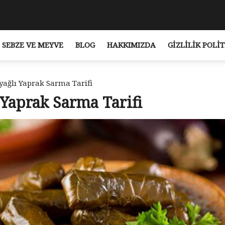
SEBZE VE MEYVE
BLOG
HAKKIMIZDA
GIZLILIK POLIT
yağlı Yaprak Sarma Tarifi
 Yaprak Sarma Tarifi