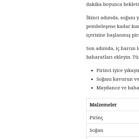
dakika boyunca bekleti
İkinci adımda, soğanı y
pembeleşene kadar kıs
içerisine haşlanmış pi
Son adımda, iç harcın l
baharatları ekleyin. Tü
Pirinci iyice yıkay
Soğanı kavurun ve 
Maydanoz ve bahara
Malzemeler
Pirinç
Soğan