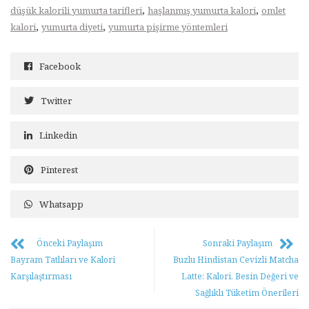
,
,
düşük kalorili yumurta tarifleri
haşlanmış yumurta kalori
omlet
,
,
kalori
yumurta diyeti
yumurta pişirme yöntemleri
Facebook
Twitter
Linkedin
Pinterest
Whatsapp
Önceki Paylaşım
Sonraki Paylaşım
Bayram Tatlıları ve Kalori
Buzlu Hindistan Cevizli Matcha
Karşılaştırması
Latte: Kalori, Besin Değeri ve
Sağlıklı Tüketim Önerileri