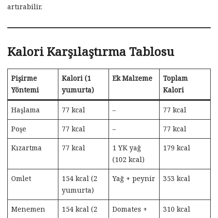
artırabilir.
Kalori Karşılaştırma Tablosu
Pişirme
Kalori (1
Ek Malzeme
Toplam
Yöntemi
yumurta)
Kalori
Haşlama
77 kcal
–
77 kcal
Poşe
77 kcal
–
77 kcal
Kızartma
77 kcal
1 YK yağ
179 kcal
(102 kcal)
Omlet
154 kcal (2
Yağ + peynir
353 kcal
yumurta)
Menemen
154 kcal (2
Domates +
310 kcal