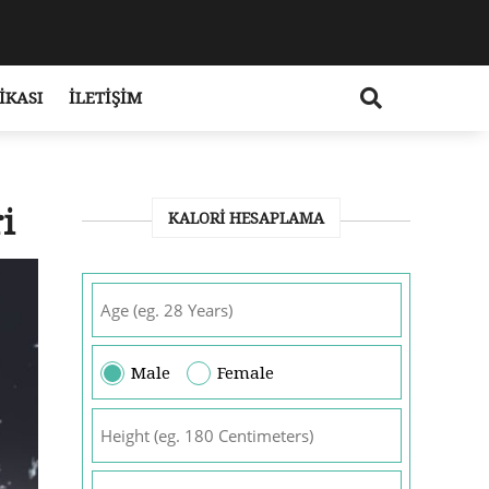
IKASI
İLETIŞIM
i
KALORI HESAPLAMA
Male
Female