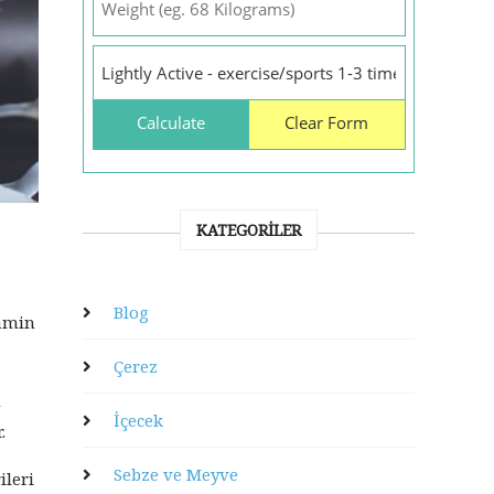
KATEGORILER
Blog
tamin
Çerez
u
İçecek
.
Sebze ve Meyve
ileri