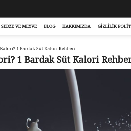
SEBZE VE MEYVE
BLOG
HAKKIMIZDA
GIZLILIK POLIT
 Kalori? 1 Bardak Süt Kalori Rehberi
ori? 1 Bardak Süt Kalori Rehber