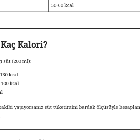
50-60 kcal
 Kaç Kalori?
 süt (200 ml):
130 kcal
100 kcal
al
takibi yapıyorsanız süt tüketimini bardak ölçüsüyle hesapl
.