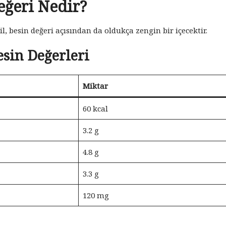
eğeri Nedir?
il, besin değeri açısından da oldukça zengin bir içecektir.
esin Değerleri
Miktar
60 kcal
3.2 g
4.8 g
3.3 g
120 mg