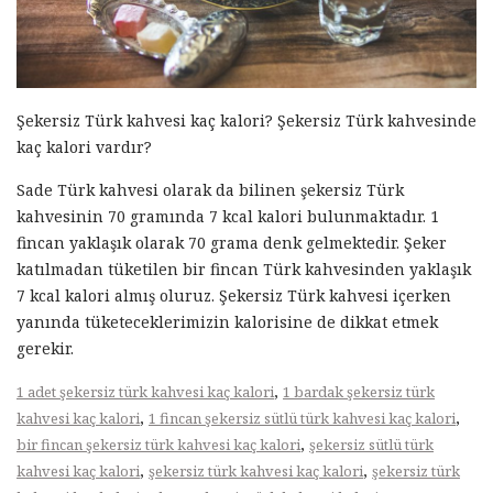
Şekersiz Türk kahvesi kaç kalori? Şekersiz Türk kahvesinde
kaç kalori vardır?
Sade Türk kahvesi olarak da bilinen şekersiz Türk
kahvesinin 70 gramında 7 kcal kalori bulunmaktadır. 1
fincan yaklaşık olarak 70 grama denk gelmektedir. Şeker
katılmadan tüketilen bir fincan Türk kahvesinden yaklaşık
7 kcal kalori almış oluruz. Şekersiz Türk kahvesi içerken
yanında tüketeceklerimizin kalorisine de dikkat etmek
gerekir.
,
1 adet şekersiz türk kahvesi kaç kalori
1 bardak şekersiz türk
,
,
kahvesi kaç kalori
1 fincan şekersiz sütlü türk kahvesi kaç kalori
,
bir fincan şekersiz türk kahvesi kaç kalori
şekersiz sütlü türk
,
,
kahvesi kaç kalori
şekersiz türk kahvesi kaç kalori
şekersiz türk