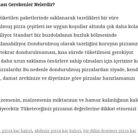
ası Gerekenler Nelerdir?
 tüketilen paketlerinde saklanarak tazelikleri bir süre
lmuş pizza çeşitleri ise uygun koşullar altında çok daha kola
liyor. Standart biz buzdolabının buzluk bölmesinde
anabiliyor. Dondurulmuş olarak tazeliğini koruyan pizzanın
ekrar dondurulmaması, kısa sürede tüketilmesi gerekiyor.
daha uzun saklama ömürlere sahip olmaları için içerisine k
zzalardır. Bu nedenle dondurulmuş pizzalardan ziyade, kend
, damat zevkinize ve diyetinize göre pizzalar hazırlamanızı
alzemenin, malzemenin miktarının ve hamur kalınlığının kal
 yiyecektir. Tüketeceğiniz pizzanın değerlerine dikkat etmenizi
,
,
 pizza kaç kalori
akdeniz pizza kaç kalori
bir dilim dominos pizza kaç