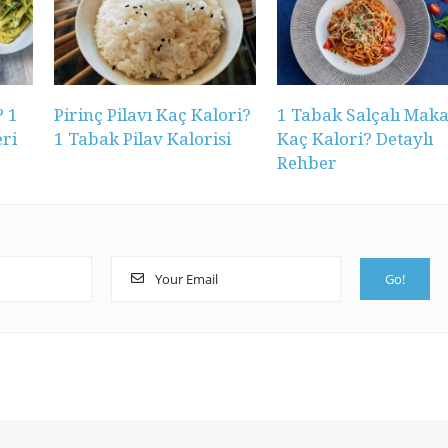
? 1
Pirinç Pilavı Kaç Kalori?
1 Tabak Salçalı Mak
ri
1 Tabak Pilav Kalorisi
Kaç Kalori? Detaylı
Rehber