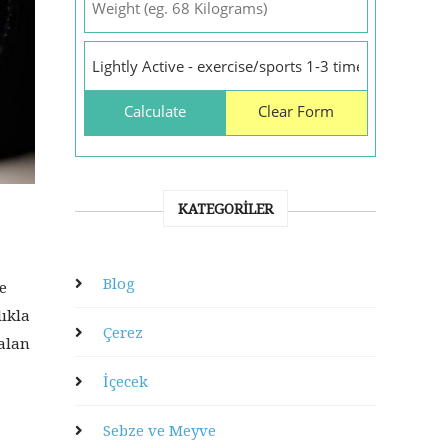
KATEGORILER
Blog
e
lıkla
Çerez
kalan
İçecek
Sebze ve Meyve