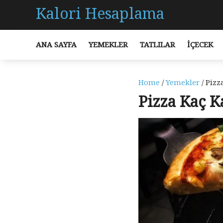
Kalori Hesaplama
ANA SAYFA
YEMEKLER
TATLILAR
İÇECEK
Home
/
Yemekler
/ Pizz
Pizza Kaç K