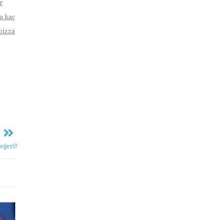
r
a kaç
pizza
eğeri?