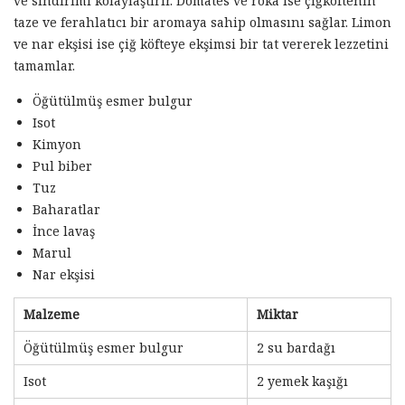
ve sindirimi kolaylaştırır. Domates ve roka ise çiğköftenin
taze ve ferahlatıcı bir aromaya sahip olmasını sağlar. Limon
ve nar ekşisi ise çiğ köfteye ekşimsi bir tat vererek lezzetini
tamamlar.
Öğütülmüş esmer bulgur
Isot
Kimyon
Pul biber
Tuz
Baharatlar
İnce lavaş
Marul
Nar ekşisi
Malzeme
Miktar
Öğütülmüş esmer bulgur
2 su bardağı
Isot
2 yemek kaşığı