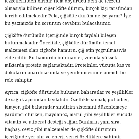
lezzetlerinden biridir. Hem doyurucu hem de lezzetli
olmasıyla bilinen ciğer köfte dürüm, birçok kişi tarafından
tercih edilmektedir. Peki, çiğköfte dürüm ne işe yarar? İşte
bu yazımızda bu sorunun cevabını bulacaksınız.
Çiğköfte dürümün içeriğinde birçok faydalı bileşen
bulunmaktadır. Öncelikle, çiğköfte dürümün temel
malzemesi olan çiğköfte hamuru, çiğ etin yoğrulmasıyla
elde edilir. Bu hamurda bulunan et, vücuda yüksek
miktarda protein sağlamaktadır. Proteinler, vücutta kas ve
dokuların onarılmasında ve yenilenmesinde önemli bir
role sahiptir.
Ayrıca, çiğköfte dürümde bulunan baharatlar ve yeşillikler
de sağlık açısından faydalıdır. Özellikle sumak, pul biber,
kimyon gibi baharatlar sindirim sistemini düzenlemeye
yardımcı olurken, maydanoz, marul gibi yeşillikler vücuda
vitamin ve mineral desteği sağlar. Bunların yanı sıra,
haşhaş, ceviz gibi malzemeler de çiğköfte dürümün
içeriğinde yer alır ve enerji verici özelliklere sahiptir.