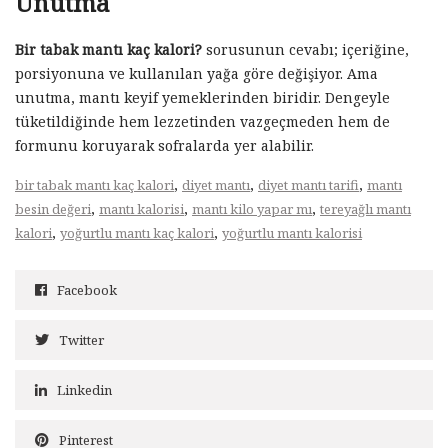
Unutma
Bir tabak mantı kaç kalori?
sorusunun cevabı; içeriğine,
porsiyonuna ve kullanılan yağa göre değişiyor. Ama
unutma, mantı keyif yemeklerinden biridir. Dengeyle
tüketildiğinde hem lezzetinden vazgeçmeden hem de
formunu koruyarak sofralarda yer alabilir.
,
,
,
bir tabak mantı kaç kalori
diyet mantı
diyet mantı tarifi
mantı
,
,
,
besin değeri
mantı kalorisi
mantı kilo yapar mı
tereyağlı mantı
,
,
kalori
yoğurtlu mantı kaç kalori
yoğurtlu mantı kalorisi
Facebook
Twitter
Linkedin
Pinterest