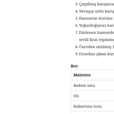
Çırpılmış karışıma
Yavaşça unlu karış
Hamurun üzerine d
Yoğurduğunuz hamu
Dinlenen hamurdan
serili fırın tepsisi
Önceden ısıtılmış 1
Fırından çıkan kur
Not:
Malzeme
Badem unu
Un
Kabartma tozu