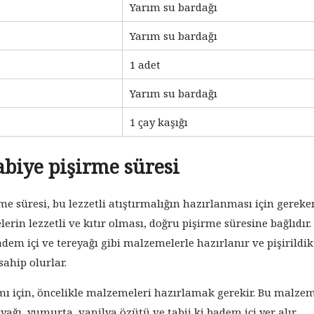
Yarım su bardağı
Yarım su bardağı
1 adet
Yarım su bardağı
1 çay kaşığı
biye pişirme süresi
e süresi, bu lezzetli atıştırmalığın hazırlanması için gereke
elerin lezzetli ve kıtır olması, doğru pişirme süresine bağlıdır.
dem içi ve tereyağı gibi malzemelerle hazırlanır ve pişirildi
sahip olurlar.
ı için, öncelikle malzemeleri hazırlamak gerekir. Bu malze
yağı, yumurta, vanilya özütü ve tabii ki badem içi yer alır.