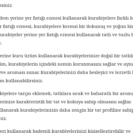
siniz.
adem yerine yer fıstığı ezmesi kullanarak kurabiyelere farklı b
Yer fıstığı ezmesi, kurabiyelere kremsi bir dokunuş ve yoğun bi
urabiyeler yerine yer fıstığı ezmesi kullanarak tatlı ve tuzlu 
.
rine kuru üzüm kullanarak kurabiyelerinize doğal bir tatlıl
züm, kurabiyelerin içindeki nemin korunmasını sağlar ve ayn
e aroması sunar. Kurabiyelerinizi daha besleyici ve lezzetli 
m kullanabilirsiniz.
biyelere tarçın eklemek, tatlılara sıcak ve baharatlı bir arom
lerinize karakteristik bir tat ve kokuya sahip olmasını sağlar.
llanarak kurabiyelerinizin daha zengin bir tat profiline sahi
niz.
ri kullanarak bademli kurabiyelerinizi kişiselleştirebilir ve