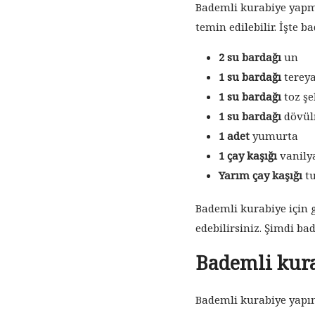
Bademli kurabiye yapma
temin edilebilir. İşte 
2 su bardağı
un
1 su bardağı
tereya
1 su bardağı
toz şe
1 su bardağı
dövül
1 adet
yumurta
1 çay kaşığı
vanily
Yarım çay kaşığı
t
Bademli kurabiye için
edebilirsiniz. Şimdi b
Bademli kur
Bademli kurabiye yapımı