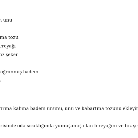
m unu
tma tozu
ereyağı
oz şeker
 doğranmış badem
n
ıştırma kabına badem ununu, unu ve kabartma tozunu ekleyi
erisinde oda sıcaklığında yumuşamış olan tereyağını ve toz şe