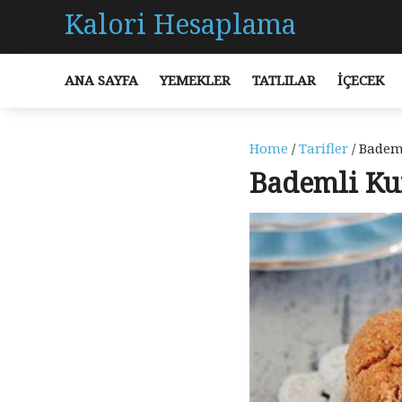
Kalori Hesaplama
ANA SAYFA
YEMEKLER
TATLILAR
İÇECEK
Home
/
Tarifler
/ Bademl
Bademli Kur