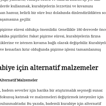
lerde kullanmak, kurabiyelerin lezzetini ve kıvamını
anan hamur, belirli bir süre buz dolabında dinlendirildikten s
 aşamasına geçilir.
pişirme süresi oldukça önemlidir. Genellikle 180 derecede ön
dakika pişirilirler. Fakat pişirme süresi, kurabiyelerin fırına
liklerine ve istenen kıvama bağlı olarak değişebilir. Kurabiyel
a ve kenarları kıtır olduğunda pişirme işlemi tamamlanmış
biye için alternatif malzemeler
Alternatif Malzemeler
, badem severler için harika bir atıştırmalık seçeneği sunar.
ir dokunuş katmak ve malzemeleri değiştirmek isteyenler için
bulunmaktadır. Bu yazıda, bademli kurabiye için alternatif