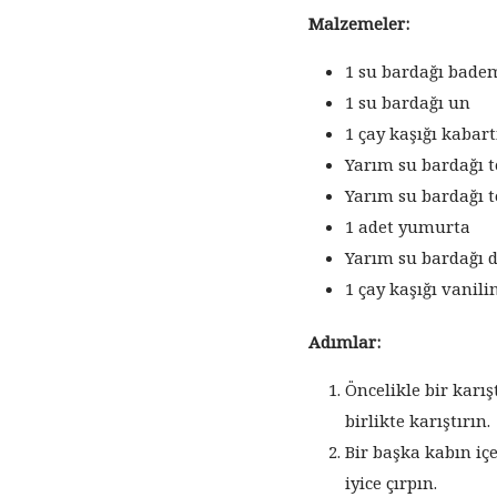
Malzemeler:
1 su bardağı bade
1 su bardağı un
1 çay kaşığı kabar
Yarım su bardağı t
Yarım su bardağı t
1 adet yumurta
Yarım su bardağı
1 çay kaşığı vanili
Adımlar:
Öncelikle bir kar
birlikte karıştırın.
Bir başka kabın iç
iyice çırpın.