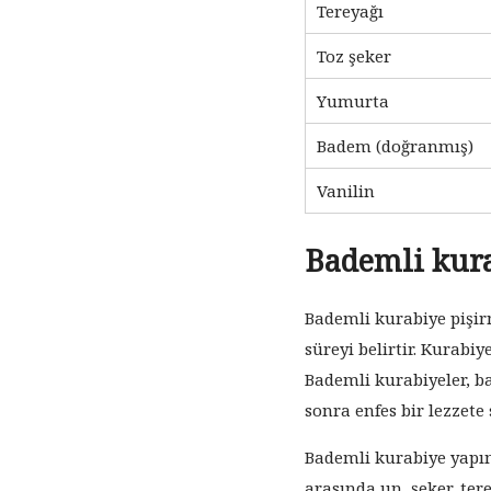
Tereyağı
Toz şeker
Yumurta
Badem (doğranmış)
Vanilin
Bademli kura
Bademli kurabiye pişirm
süreyi belirtir. Kurabiy
Bademli kurabiyeler, ba
sonra enfes bir lezzete 
Bademli kurabiye yapım
arasında un, şeker, tere