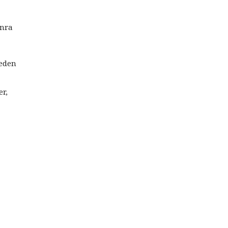
onra
ceden
er,