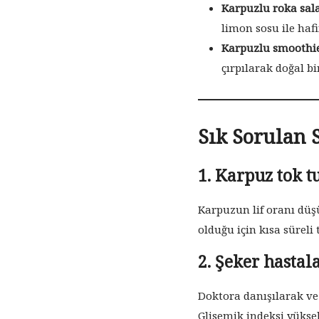
Karpuzlu roka sala
limon sosu ile hafif
Karpuzlu smoothie
çırpılarak doğal bir
Sık Sorulan 
1. Karpuz tok t
Karpuzun lif oranı düş
olduğu için kısa süreli 
2. Şeker hastal
Doktora danışılarak ve
Glisemik indeksi yüksek