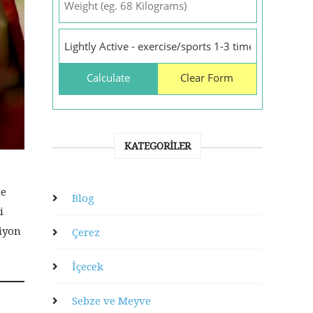
KATEGORILER
le
Blog
i
siyon
Çerez
İçecek
Sebze ve Meyve