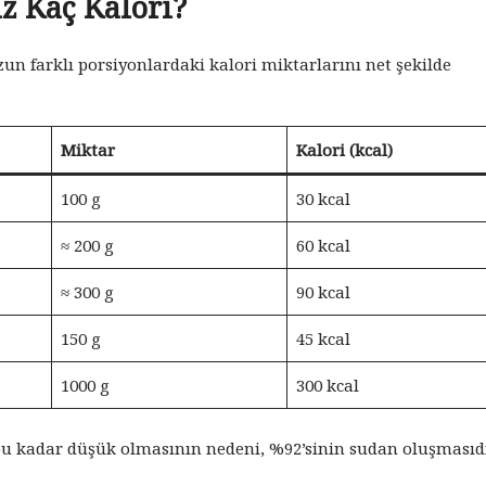
z Kaç Kalori?
un farklı porsiyonlardaki kalori miktarlarını net şekilde
Miktar
Kalori (kcal)
100 g
30 kcal
≈ 200 g
60 kcal
≈ 300 g
90 kcal
150 g
45 kcal
1000 g
300 kcal
u kadar düşük olmasının nedeni, %92’sinin sudan oluşmasıdı