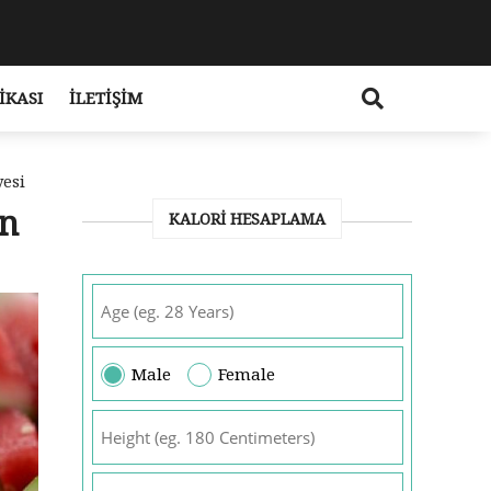
IKASI
İLETIŞIM
yesi
in
KALORI HESAPLAMA
Male
Female