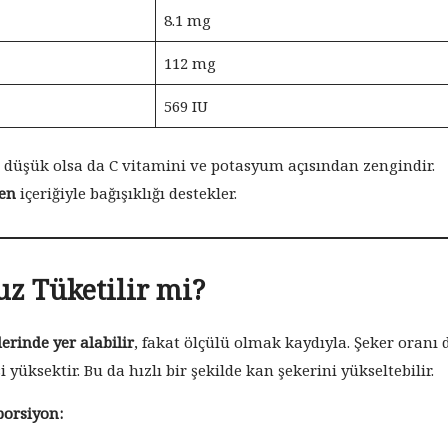
8.1 mg
112 mg
569 IU
 düşük olsa da C vitamini ve potasyum açısından zengindir.
pen
içeriğiyle bağışıklığı destekler.
uz Tüketilir mi?
lerinde yer alabilir
, fakat ölçülü olmak kaydıyla. Şeker oranı 
 yüksektir. Bu da hızlı bir şekilde kan şekerini yükseltebilir.
porsiyon: