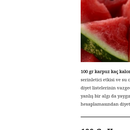
100 gr karpuz kaç kalor
serinletici etkisi ve s
diyet listelerinin vazg
yanlış bir algı da yayg
hesaplamasından diyett