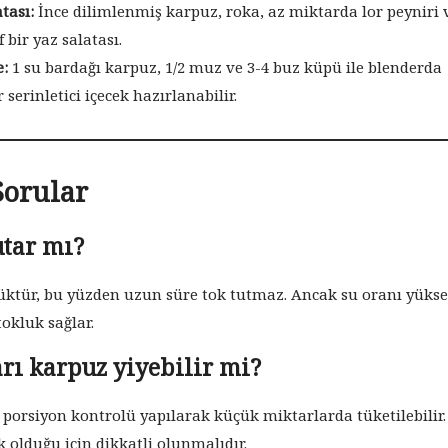
tası:
İnce dilimlenmiş karpuz, roka, az miktarda lor peyniri 
 bir yaz salatası.
:
1 su bardağı karpuz, 1/2 muz ve 3-4 buz küpü ile blenderda
 serinletici içecek hazırlanabilir.
Sorular
utar mı?
üktür, bu yüzden uzun süre tok tutmaz. Ancak su oranı yüks
tokluk sağlar.
arı karpuz yiyebilir mi?
 porsiyon kontrolü yapılarak küçük miktarlarda tüketilebilir.
 olduğu için dikkatli olunmalıdır.