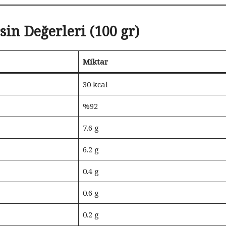
in Değerleri (100 gr)
Miktar
30 kcal
%92
7.6 g
6.2 g
0.4 g
0.6 g
0.2 g