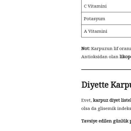
C Vitamini
Potasyum
A Vitamini
Not:
Karpuzun lif oranı
Antioksidan olan
liko
Diyette Karp
Evet,
karpuz diyet liste
olsa da glisemik indeksi
Tavsiye edilen günlük 