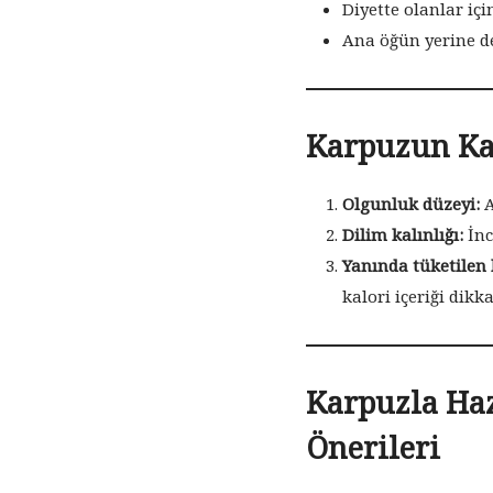
Diyette olanlar içi
Ana öğün yerine de
Karpuzun Kal
Olgunluk düzeyi:
A
Dilim kalınlığı:
İnc
Yanında tüketilen 
kalori içeriği dikk
Karpuzla Haz
Önerileri