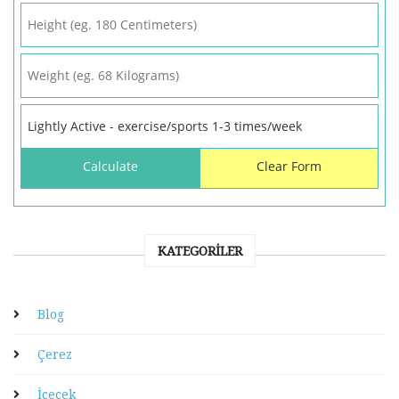
KATEGORILER
Blog
Çerez
İçecek