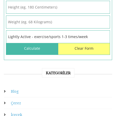
KATEGORILER
Blog
Çerez
İçecek