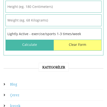
KATEGORILER
Blog
Çerez
İçecek