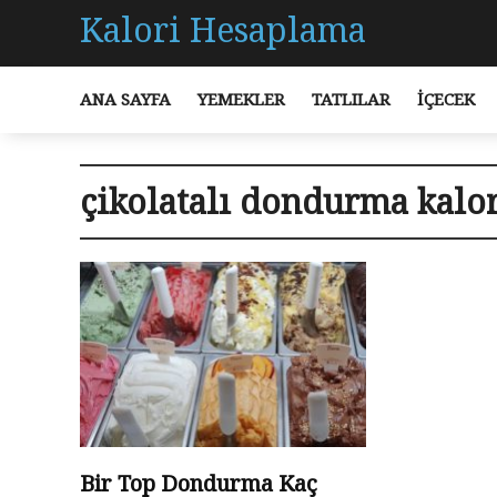
Kalori Hesaplama
ANA SAYFA
YEMEKLER
TATLILAR
İÇECEK
çikolatalı dondurma kalor
Bir Top Dondurma Kaç