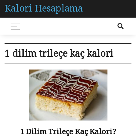
Kalori Hesaplama
1 dilim trileçe kaç kalori
1 Dilim Trileçe Kaç Kalori?